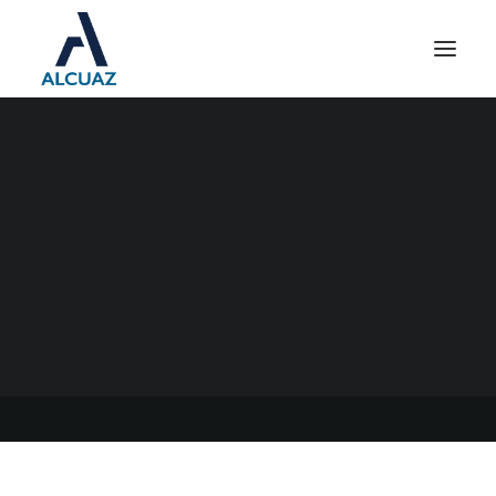
IMPORTES DE
FACTURACIÓN A
CONSUMIDOR FINAL PARA
IDENTIFICARLO EN LAS
FACTURAS
17/07/2023
|
EN
GENERAL
|
POR
ESTUDIO CONTABLE ALCUAZ