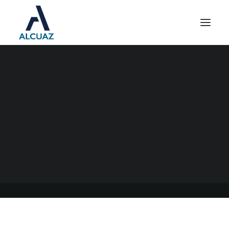
IMPUESTO A LAS
GANANCIAS 2021
EMPLEADOS
06/04/2022
|
EN
GENERAL
|
POR
ESTUDIO CONTABLE ALCUAZ