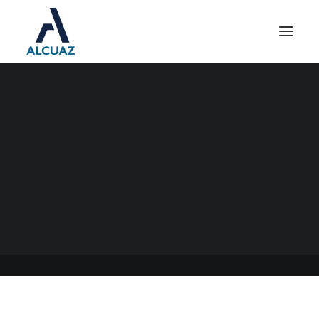
IMPUESTO A LAS
GANANCIAS EMPLEADOS
EN RELACIÓN DE
DEPENDENCIA
13/09/2023
|
EN
GENERAL
|
POR
ESTUDIO CONTABLE ALCUAZ