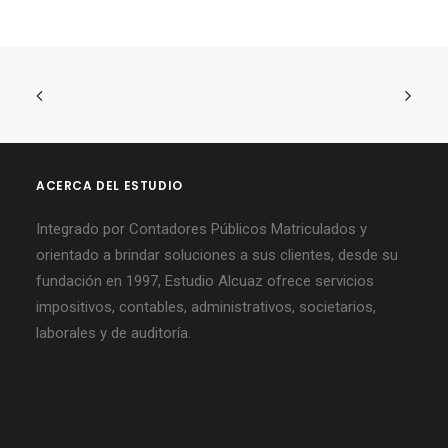
ACERCA DEL ESTUDIO
Integrado por Contadores Públicos Matriculados y
orientado a brindar soluciones a sus clientes, desde su
fundación en 1997, Estudio Alcuaz ofrece servicios
impositivos, contables, administrativos, societarios,
laborales y de auditoría.