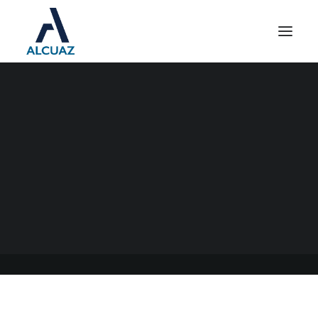
IMPUESTO A LAS
GANANCIAS SOBRE
SUELDOS
15/06/2021
|
EN
GENERAL
|
POR
ESTUDIO CONTABLE ALCUAZ