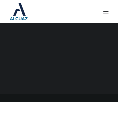
IMPUESTO A LOS
AUTOMOTORES ARBA
12/09/2022
|
EN
GENERAL
|
POR
ESTUDIO CONTABLE ALCUAZ