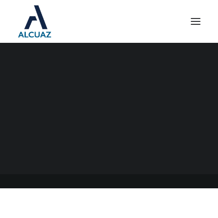
IMPUESTO CEDULAR
25/06/2023
|
EN
GENERAL
|
POR
ESTUDIO CONTABLE ALCUAZ