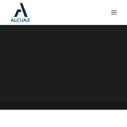
INGRESOS BRUTOS AGIP
CONTRIBUYENTES
LOCALES
10/07/2023
|
EN
GENERAL
|
POR
ESTUDIO CONTABLE ALCUAZ