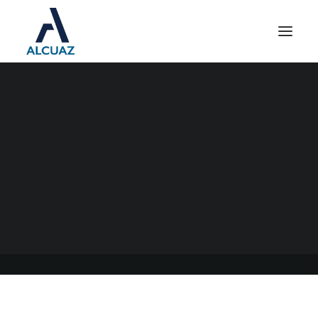
INGRESOS BRUTOS ARBA
28/06/2023
|
EN
GENERAL
|
POR
ESTUDIO CONTABLE ALCUAZ