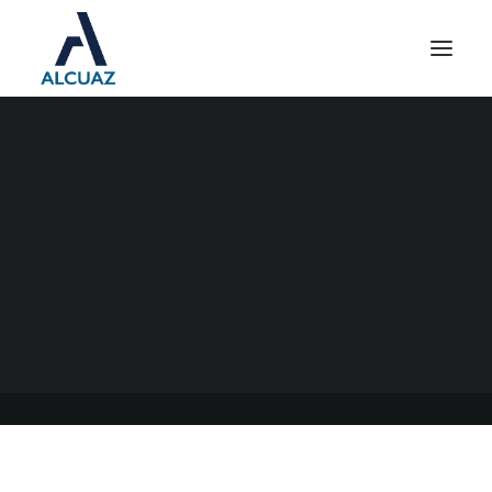
INGRESOS BRUTOS ARBA
24/08/2023
|
EN
GENERAL
|
POR
ESTUDIO CONTABLE ALCUAZ