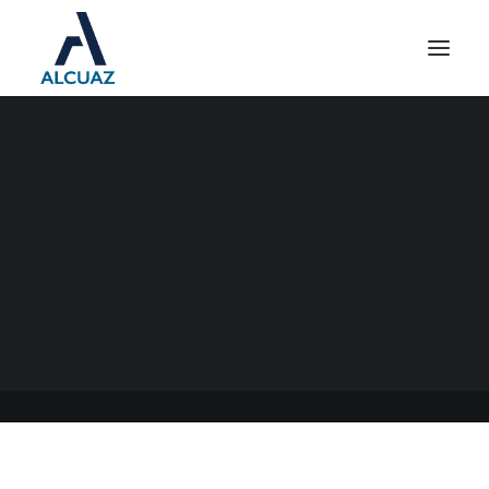
INGRESOS BRUTOS ARBA
CONTRIBUYENTES
LOCALES
22/02/2023
|
EN
GENERAL
|
POR
ESTUDIO CONTABLE ALCUAZ