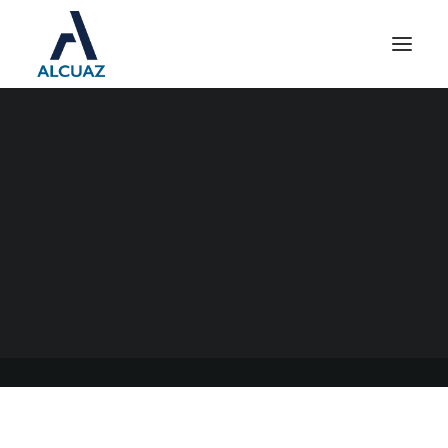
INGRESOS BRUTOS ARBA
CONTRIBUYENTES
LOCALES
22/11/2022
|
EN
GENERAL
|
POR
ESTUDIO CONTABLE ALCUAZ