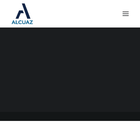
INGRESOS BRUTOS
CONVENIO MULTILATERAL
14/06/2023
|
EN
GENERAL
|
POR
ESTUDIO CONTABLE ALCUAZ