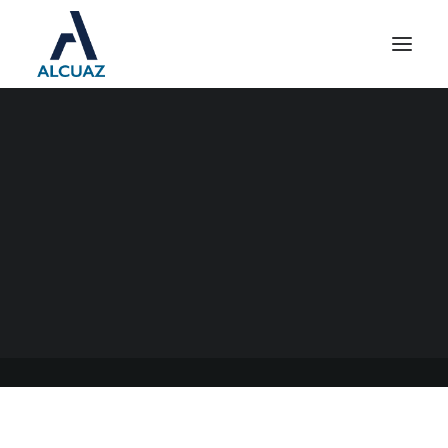
INGRESOS BRUTOS
CONVENIO MULTILATERAL
17/05/2021
|
EN
GENERAL
|
POR
ESTUDIO CONTABLE ALCUAZ