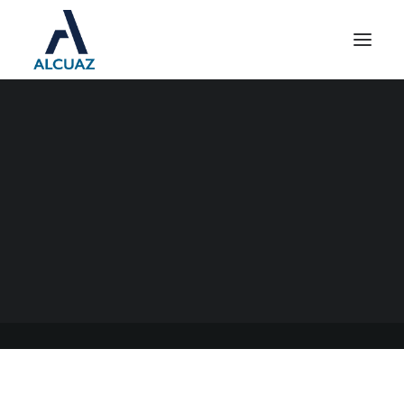
INGRESOS BRUTOS
CONVENIO MULTILATERAL
21/12/2021
|
EN
GENERAL
|
POR
ESTUDIO CONTABLE ALCUAZ