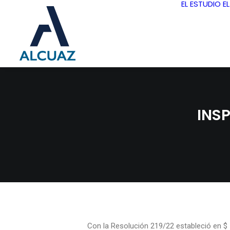
EL ESTUDIO
E
INSP
Con la Resolución 219/22 estableció en $ 