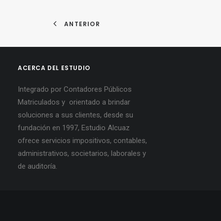
ANTERIOR
ACERCA DEL ESTUDIO
Integrado por Contadores Públicos
Matriculados y orientado a brindar
soluciones a sus clientes, desde su
fundación en 1997, Estudio Alcuaz
ofrece servicios impositivos, contables,
administrativos, societarios, laborales y
de auditoría.