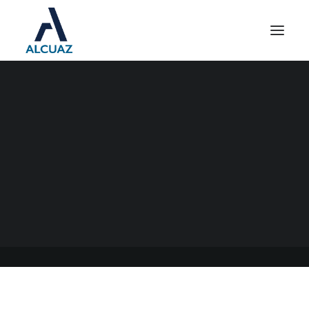
JUBILACIONES
23/06/2021
|
EN
GENERAL
|
POR
ESTUDIO CONTABLE ALCUAZ