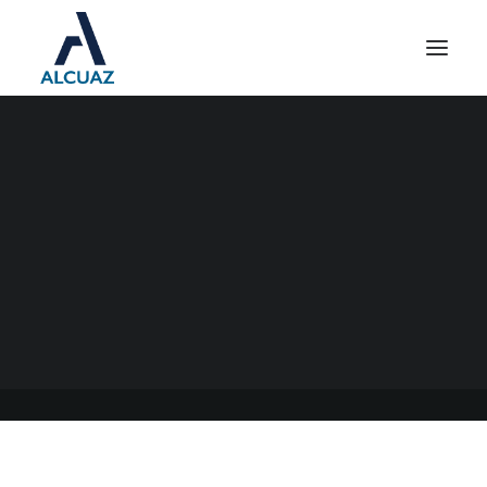
LAS JUBILACIONES
AUMENTAN 12,28% DESDE
MARZO
06/03/2022
|
EN
GENERAL
|
POR
ESTUDIO CONTABLE ALCUAZ