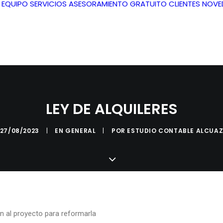
L EQUIPO
SERVICIOS
ASESORAMIENTO GRATUITO
CLIENTES
NOVE
LEY DE ALQUILERES
27/08/2023
|
EN
GENERAL
|
POR
ESTUDIO CONTABLE ALCUA
 al proyecto para reformarla