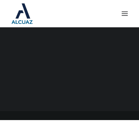
LEY IMPOSITIVA ARBA
2021
18/01/2021
|
EN
GENERAL
|
POR
ESTUDIO CONTABLE ALCUAZ