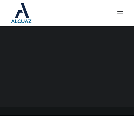
LIQUIDACIÓN GANANCIAS
EMPLEADOS AÑO 2021
18/04/2022
|
EN
GENERAL
|
POR
ESTUDIO CONTABLE ALCUAZ