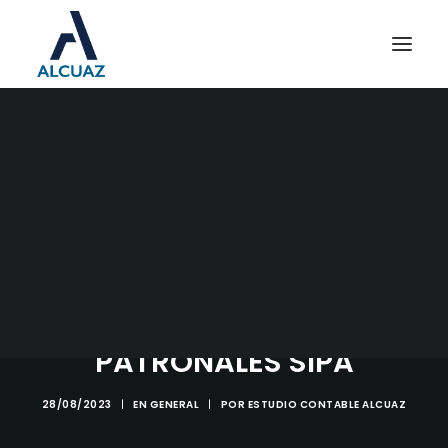
MICROEMPRESAS
CÓMPUTO DEL 30% DEL
IMPUESTO A LOS DÉBITOS
Y CRÉDITOS BANCARIOS A
CUENTA DE LAS
CONTRIBUCIONES
PATRONALES SIPA
28/08/2023
|
EN
GENERAL
|
POR
ESTUDIO CONTABLE ALCUAZ