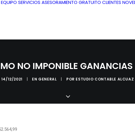
L EQUIPO
SERVICIOS
ASESORAMIENTO GRATUITO
CLIENTES
NOVE
IMO NO IMPONIBLE GANANCIAS 
14/12/2021
|
EN
GENERAL
|
POR
ESTUDIO CONTABLE ALCUAZ
52.564,99