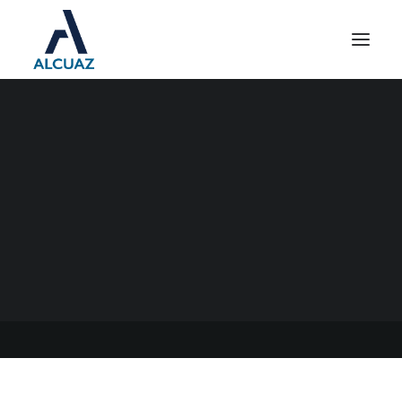
MONOTRIBUTO:
PROCEDIMIENTO
PERMANENTE DE
TRANSICIÓN AL RÉGIMEN
GENERAL
19/04/2021
|
EN
GENERAL
|
POR
ESTUDIO CONTABLE ALCUAZ