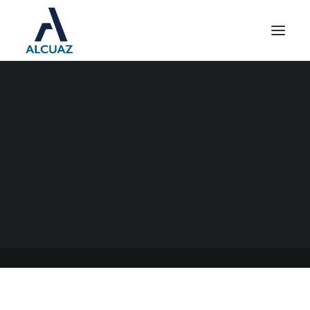
NUEVA VERSIÓN DE LA
APLICACIÓN MÓVIL “MI
AFIP”
05/10/2022
|
EN
GENERAL
|
POR
ESTUDIO CONTABLE ALCUAZ