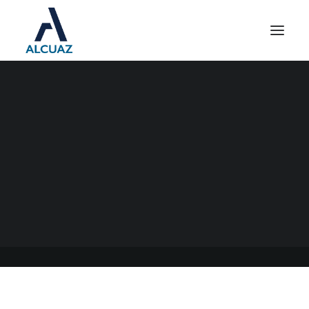
NUEVO PAGO A CUENTA
EXTRAORDINARIO DEL
IMPUESTO A LAS
GANANCIAS
29/09/2023
|
EN
GENERAL
|
POR
ESTUDIO CONTABLE ALCUAZ