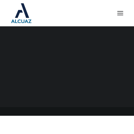
NUEVO PLAN DE PAGOS
PERMANENTE DE AFIP
09/02/2023
|
EN
GENERAL
|
POR
ESTUDIO CONTABLE ALCUAZ