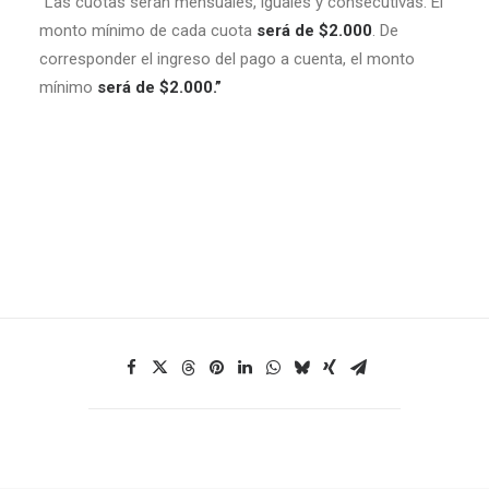
“Las cuotas serán mensuales, iguales y consecutivas. El
monto mínimo de cada cuota
será de $2.000
. De
corresponder el ingreso del pago a cuenta, el monto
mínimo
será de
$2.000
.”