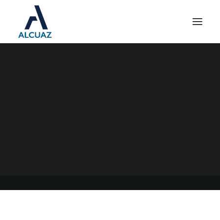
NUEVO PROYECTO DE LEY
DEL MONOTRIBUTO
14/06/2021
|
EN
GENERAL
|
POR
ESTUDIO CONTABLE ALCUAZ