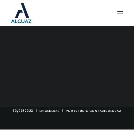
NUEVO RÉGIMEN DE
PERCEPCIÓN DE IVA
SOBRE ALIMENTOS,
BEBIDAS, ARTÍCULOS DE
HIGIENE PERSONAL Y
LIMPIEZA
30/03/2023
|
EN
GENERAL
|
POR
ESTUDIO CONTABLE ALCUAZ