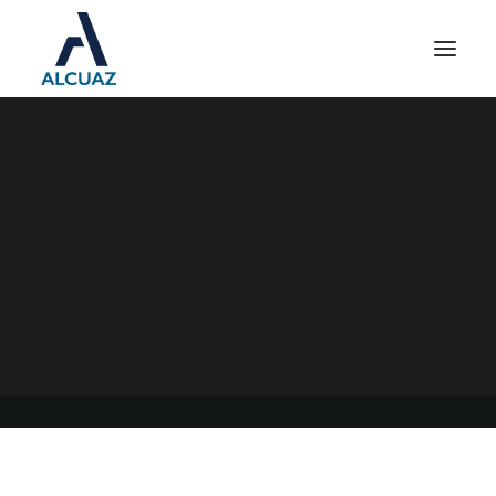
PARITARIAS UTEDYC CCT
736/16
14/08/2022
|
EN
GENERAL
|
POR
ESTUDIO CONTABLE ALCUAZ