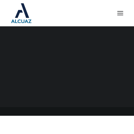
PARTICIPACIONES
SOCIETARIAS - NUEVA
PRÓRROGA
27/01/2021
|
EN
GENERAL
|
POR
ESTUDIO CONTABLE ALCUAZ