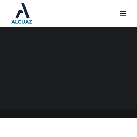
PERCEPCIÓN DE IVA EN
OPERACIONES
REALIZADAS EN
PLATAFORMAS DIGITALES
23/03/2023
|
EN
GENERAL
|
POR
ESTUDIO CONTABLE ALCUAZ