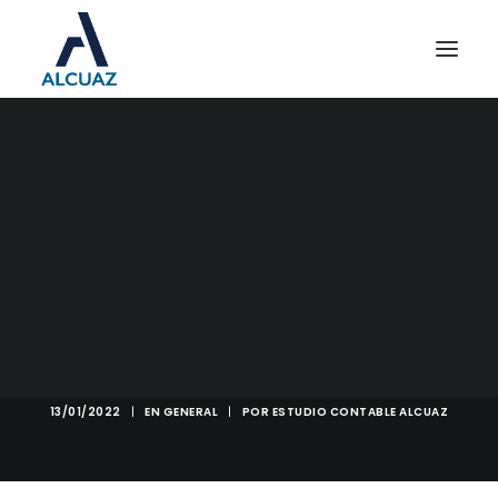
PERCEPCIONES DE
GANANCIAS A LOS
CONSUMOS DE TARJETAS:
AFIP DEJÓ DE
REALIZARLAS A CIERTOS
SUJETOS
13/01/2022
|
EN
GENERAL
|
POR
ESTUDIO CONTABLE ALCUAZ