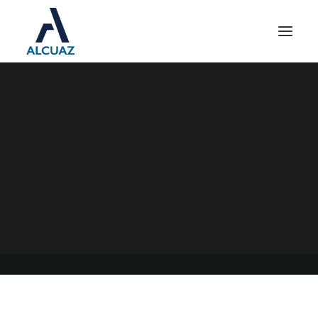
PERCEPCIONES DEL 35%
SERÁN COMPUTADAS POR
LOS EMPLEADORES
25/01/2021
|
EN
GENERAL
|
POR
ESTUDIO CONTABLE ALCUAZ