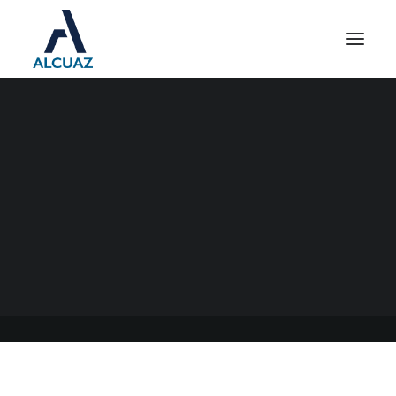
PERSONAL DE CASAS
PARTICULARES
09/02/2022
|
EN
GENERAL
|
POR
ESTUDIO CONTABLE ALCUAZ