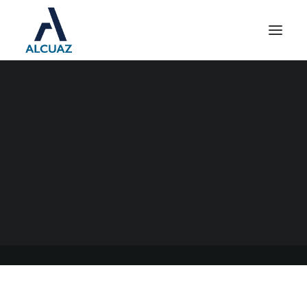
PERSONAL DE CASAS
PARTICULARES
08/05/2022
|
EN
GENERAL
|
POR
ESTUDIO CONTABLE ALCUAZ