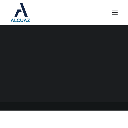
PERSONAL DE CASAS
PARTICULARES
18/03/2021
|
EN
GENERAL
|
POR
ESTUDIO CONTABLE ALCUAZ