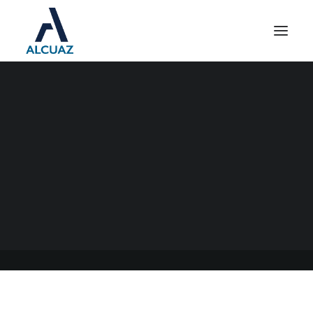
PRESENTACIÓN DE
BALANCES EN AFIP
11/07/2022
|
EN
GENERAL
|
POR
ESTUDIO CONTABLE ALCUAZ