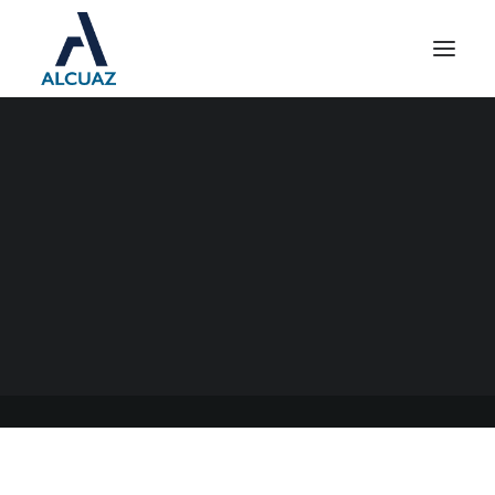
PRESENTACIONES
DIGITALES AFIP
28/04/2021
|
EN
GENERAL
|
POR
ESTUDIO CONTABLE ALCUAZ