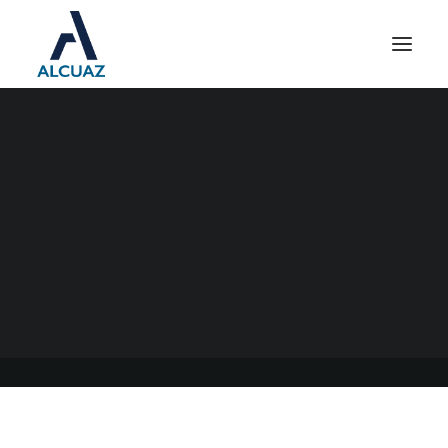
PRESTACIÓN POR
DESEMPLEO PARA EL
PERSONAL DE CASAS
PARTICULARES
27/02/2023
|
EN
GENERAL
|
POR
ESTUDIO CONTABLE ALCUAZ