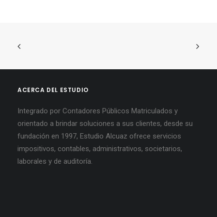
ACERCA DEL ESTUDIO
Integrado por Contadores Públicos Matriculados y
orientado a brindar soluciones a sus clientes, desde su
fundación en 1997, Estudio Alcuaz ofrece servicios
impositivos, contables, administrativos, societarios,
laborales y de auditoría.