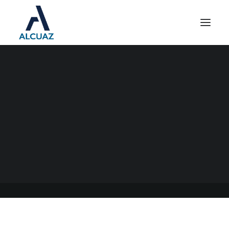
PREVIAJE
05/09/2021
|
EN
GENERAL
|
POR
ESTUDIO CONTABLE ALCUAZ