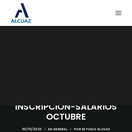
PROGRAMA DE
ASISTENCIA DE
EMERGENCIA AL TRABAJO
Y LA PRODUCCION (ATP)-
PUBLICACION RG AFIP
QUE HABILITA SU
INSCRIPCION-SALARIOS
OCTUBRE
30/10/2020
|
EN
GENERAL
|
POR
ESTUDIO ALCUAZ