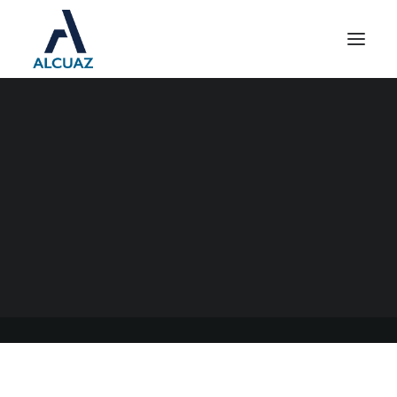
PROGRAMA DE
INCENTIVO PARA
INVERSIONES TURÍSTICAS
(INTUR)
13/07/2022
|
EN
GENERAL
|
POR
ESTUDIO CONTABLE ALCUAZ