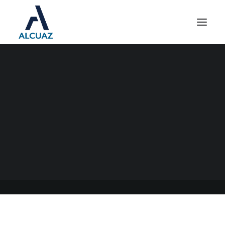
PROGRAMA REPRO JUNIO
2022
19/06/2022
|
EN
GENERAL
|
POR
ESTUDIO CONTABLE ALCUAZ