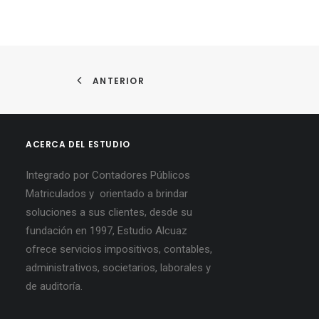
ANTERIOR
ACERCA DEL ESTUDIO
Integrado por Contadores Públicos
Matriculados y orientado a brindar
soluciones a sus clientes, desde su
fundación en 1997, Estudio Alcuaz
ofrece servicios impositivos, contables,
administrativos, societarios, laborales y
de auditoría.