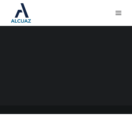
PROYECTO DE ARBA
12/03/2021
|
EN
GENERAL
|
POR
ESTUDIO CONTABLE ALCUAZ