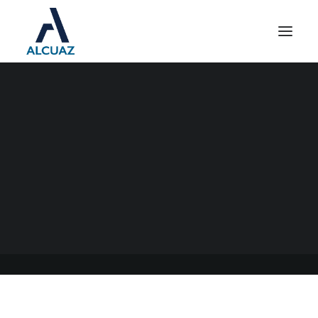
RECATEGORIZACIÓN DEL
MONOTRIBUTO
18/01/2021
|
EN
GENERAL
|
POR
ESTUDIO CONTABLE ALCUAZ