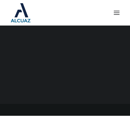
RÉGIMEN DE
DISPONIBILIDAD DE
DIVISAS PARA
EXPORTADORES DE
SERVICIOS
06/06/2022
|
EN
GENERAL
|
POR
ESTUDIO CONTABLE ALCUAZ