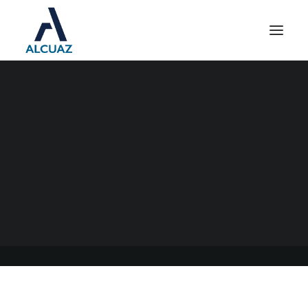
REGISTRO DE FACTURAS
DE CRÉDITO
ELECTRÓNICAS MIPYME
10/04/2023
|
EN
GENERAL
|
POR
ESTUDIO CONTABLE ALCUAZ