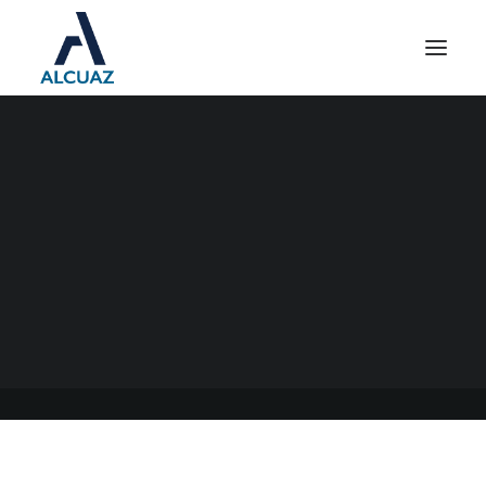
REINTEGROS A
MONOTRIBUTISTAS Y
AUTÓNOMOS
25/05/2022
|
EN
GENERAL
|
POR
ESTUDIO CONTABLE ALCUAZ